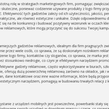
totną rolę w strategiach marketingowych firm, pomagając zwiększ
one skuteczne, ponieważ codziennie używane produkty z logo firmy p
. Efektywność tych gadżetów zależy od ich użyteczności, jakości, per
 praktyczne, ale również estetyczne i unikalne. Dzięki odpowiednie
 się na tle konkurencji i budować pozytywny wizerunek w oczach klie
ów reklamowych, które mogą przyczynić się do sukcesu Twojej kampa
arniejszych gadżetów reklamowych, idealnym dla firm pragnących zw
nie przez wiele osób, co sprawia, że są doskonałym nośnikiem reklam
enie logo firmy, kontaktów czy sloganów, co sprawia, że marka jest
ież stosunkowo niedrogie, co czyni je efektywnym narzędziem prom
 efektywne gadżety reklamowe, często wykorzystywane w biurach, szk
e, oferują dużą powierzchnię reklamową zarówno na okładce, jak i w
an, dane kontaktowe oraz inne ważne informacje, które będą przyp
estetycznym narzędziem, pomagają w budowaniu trwałych relacji z kl
zystanie z urządzeń mobilnych jest powszechne, powerbanki stały si
adowanie swoich urządzeń w dowolnym miejscu i czasie, co sprawia,