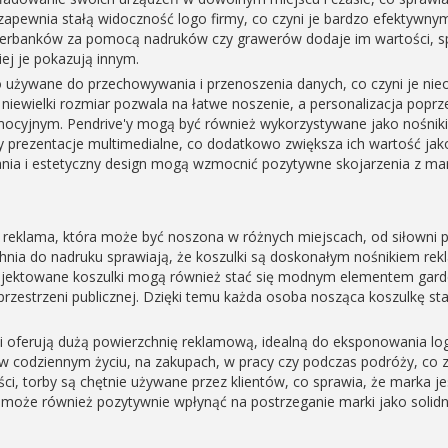
apewnia stałą widoczność logo firmy, co czyni je bardzo efektyw
erbanków za pomocą nadruków czy grawerów dodaje im wartości, sp
ciej je pokazują innym.
sto używane do przechowywania i przenoszenia danych, co czyni je 
 niewielki rozmiar pozwala na łatwe noszenie, a personalizacja poprz
ocyjnym. Pendrive'y mogą być również wykorzystywane jako nośnik
zy prezentacje multimedialne, co dodatkowo zwiększa ich wartość j
ia i estetyczny design mogą wzmocnić pozytywne skojarzenia z mar
 reklama, która może być noszona w różnych miejscach, od siłowni p
chnia do nadruku sprawiają, że koszulki są doskonałym nośnikiem r
ojektowane koszulki mogą również stać się modnym elementem gard
przestrzeni publicznej. Dzięki temu każda osoba nosząca koszulkę s
.
i oferują dużą powierzchnię reklamową, idealną do eksponowania lo
w codziennym życiu, na zakupach, w pracy czy podczas podróży, co 
ości, torby są chętnie używane przez klientów, co sprawia, że marka je
oże również pozytywnie wpłynąć na postrzeganie marki jako solidnej