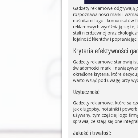
Gadżety reklamowe odgrywają gł
rozpoznawalności marki i wzmacni
nośnikami logo i komunikatów f
reklamowych wyróżniają się te, k
stali nierdzewnej oraz ekologic
lojalność klientów i poprawiając
Kryteria efektywności g
Gadżety reklamowe stanowią isto
świadomości marki i nawiązywani
określone kryteria, które decydu
warto wziąć pod uwagę przy wy
Użyteczność
Gadżety reklamowe, które są cz
jak długopisy, notatniki i powe
używany, tym częściej logo firm
sprawia, że stają się one integr
Jakość i trwałość