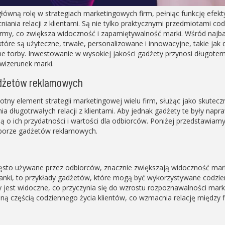
ówną rolę w strategiach marketingowych firm, pełniąc funkcję efe
ania relacji z klientami. Są nie tylko praktycznymi przedmiotami cod
irmy, co zwiększa widoczność i zapamiętywalność marki. Wśród najb
tóre są użyteczne, trwałe, personalizowane i innowacyjne, takie jak 
zne torby. Inwestowanie w wysokiej jakości gadżety przynosi długote
 wizerunek marki.
adżetów reklamowych
tny element strategii marketingowej wielu firm, służąc jako skutec
a długotrwałych relacji z klientami. Aby jednak gadżety te były nap
ją o ich przydatności i wartości dla odbiorców. Poniżej przedstawiamy
borze gadżetów reklamowych.
ęsto używane przez odbiorców, znacznie zwiększają widoczność marki
rbanki, to przykłady gadżetów, które mogą być wykorzystywane codzien
y jest widoczne, co przyczynia się do wzrostu rozpoznawalności mar
alną częścią codziennego życia klientów, co wzmacnia relację między 