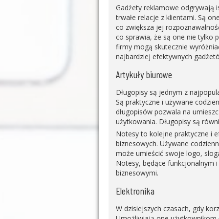
Gadżety reklamowe odgrywają is
trwałe relacje z klientami. Są 
co zwiększa jej rozpoznawalność
co sprawia, że są one nie tylko
firmy mogą skutecznie wyróżniać
najbardziej efektywnych gadżet
Artykuły biurowe
Długopisy są jednym z najpopul
Są praktyczne i używane codzien
długopisów pozwala na umieszcz
użytkowania. Długopisy są równ
Notesy to kolejne praktyczne i
biznesowych. Używane codzienni
może umieścić swoje logo, slog
Notesy, będące funkcjonalnym i 
biznesowymi.
Elektronika
W dzisiejszych czasach, gdy kor
Umożliwiają one użytkownikom ł