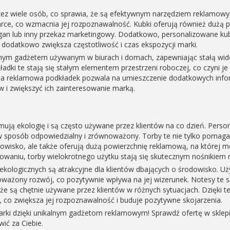
zez wiele osób, co sprawia, że są efektywnym narzędziem reklamow
ce, co wzmacnia jej rozpoznawalność. Kubki oferują również dużą 
ogan lub inny przekaz marketingowy. Dodatkowo, personalizowane kub
dodatkowo zwiększa częstotliwość i czas ekspozycji marki.
nym gadżetem używanym w biurach i domach, zapewniając stałą wido
dki te stają się stałym elementem przestrzeni roboczej, co czyni 
a reklamowa podkładek pozwala na umieszczenie dodatkowych inform
 i zwiększyć ich zainteresowanie marką.
ują ekologię i są często używane przez klientów na co dzień. Persona
 sposób odpowiedzialny i zrównoważony. Torby te nie tylko pomag
dowisko, ale także oferują dużą powierzchnię reklamową, na której 
kowaniu, torby wielokrotnego użytku stają się skutecznym nośnikiem 
kologicznych są atrakcyjne dla klientów dbających o środowisko. U
ważony rozwój, co pozytywnie wpływa na jej wizerunek. Notesy te są 
 że są chętnie używane przez klientów w różnych sytuacjach. Dzięki 
 co zwiększa jej rozpoznawalność i buduje pozytywne skojarzenia.
rki dzięki unikalnym gadżetom reklamowym! Sprawdź ofertę w skle
ić za Ciebie.