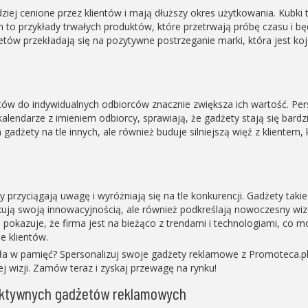
ziej cenione przez klientów i mają dłuższy okres użytkowania. Kubki 
ch to przykłady trwałych produktów, które przetrwają próbę czasu i b
żetów przekładają się na pozytywne postrzeganie marki, która jest koj
w do indywidualnych odbiorców znacznie zwiększa ich wartość. Per
lendarze z imieniem odbiorcy, sprawiają, że gadżety stają się bardzi
 gadżety na tle innych, ale również buduje silniejszą więź z klientem, 
przyciągają uwagę i wyróżniają się na tle konkurencji. Gadżety takie
kują swoją innowacyjnością, ale również podkreślają nowoczesny wi
okazuje, że firma jest na bieżąco z trendami i technologiami, co m
 klientów.
a w pamięć? Spersonalizuj swoje gadżety reklamowe z Promoteca.pl!
 wizji. Zamów teraz i zyskaj przewagę na rynku!
fektywnych gadżetów reklamowych