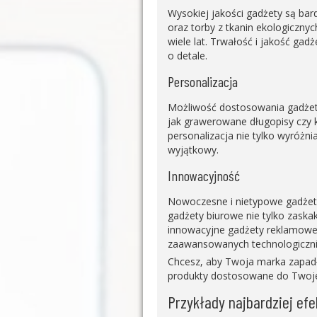
Wysokiej jakości gadżety są bard
oraz torby z tkanin ekologiczny
wiele lat. Trwałość i jakość gad
o detale.
Personalizacja
Możliwość dostosowania gadżetó
jak grawerowane długopisy czy ka
personalizacja nie tylko wyróżnia
wyjątkowy.
Innowacyjność
Nowoczesne i nietypowe gadżety 
gadżety biurowe nie tylko zaska
innowacyjne gadżety reklamowe p
zaawansowanych technologicznie
Chcesz, aby Twoja marka zapadł
produkty dostosowane do Twojej
Przykłady najbardziej e