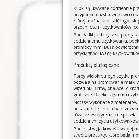
Kubki są używane codziennie pr
przypomina użytkownikowi o mar
której można umieścić logo, sl
przedmiotami użytkowników, co 
Podkładki pod mysz są praktycz
codziennemu użytkowaniu, podkła
promocyjnym. Duża powierzchni
przyciągnąć uwagę użytkowników
Produkty ekologiczne
Torby wielokrotnego użytku prom
pozwala na promowanie marki w
wizerunku firmy, dbającej o śro
graficzne. Dzięki częstemu użyt
Notesy wykonane z materiałów e
pokazuje, że firma dba o zrówno
również estetyczne, co sprawia,
codziennym życiu użytkowników,
Podkreśl wyjątkowość swojej ma
stwórz produkty, które będą mów