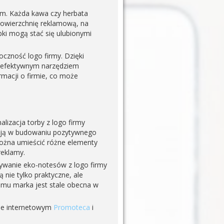
ym. Każda kawa czy herbata
powierzchnię reklamową, na
ki mogą stać się ulubionymi
czność logo firmy. Dzięki
je efektywnym narzędziem
acji o firmie, co może
lizacja torby z logo firmy
ają w budowaniu pozytywnego
można umieścić różne elementy
reklamy.
żywanie eko-notesów z logo firmy
nie tylko praktyczne, ale
temu marka jest stale obecna w
pie internetowym
Promoteca
i