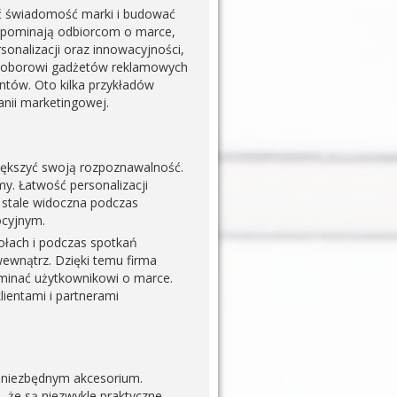
ać świadomość marki i budować
rzypominają odbiorcom o marce,
sonalizacji oraz innowacyjności,
mu doborowi gadżetów reklamowych
ntów. Oto kilka przykładów
nii marketingowej.
iększyć swoją rozpoznawalność.
y. Łatwość personalizacji
 stale widoczna podczas
ocyjnym.
ołach i podczas spotkań
ewnątrz. Dzięki temu firma
ominać użytkownikowi o marce.
ientami i partnerami
ę niezbędnym akcesorium.
 że są niezwykle praktyczne.