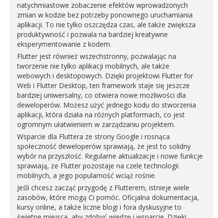
natychmiastowe zobaczenie efektów wprowadzonych
zmian w kodzie bez potrzeby ponownego uruchamiania
aplikacji. To nie tylko oszczędza czas, ale także zwiększa
produktywność i pozwala na bardziej kreatywne
eksperymentowanie z kodem.
Flutter jest również wszechstronny, pozwalając na
tworzenie nie tylko aplikacji mobilnych, ale także
webowych i desktopowych. Dzięki projektowi Flutter for
Web i Flutter Desktop, ten framework staje się jeszcze
bardziej uniwersalny, co otwiera nowe możliwości dla
deweloperów. Możesz użyć jednego kodu do stworzenia
aplikacji, która działa na różnych platformach, co jest
ogromnym ułatwieniem w zarządzaniu projektem.
Wsparcie dla Fluttera ze strony Google i rosnąca
społeczność deweloperów sprawiają, że jest to solidny
wybór na przyszłość. Regularne aktualizacje i nowe funkcje
sprawiają, że Flutter pozostaje na czele technologii
mobilnych, a jego popularność wciąż rośnie.
Jeśli chcesz zacząć przygodę z Flutterem, istnieje wiele
zasobów, które mogą Ci pomóc. Oficjalna dokumentacja,
kursy online, a także liczne blogi i fora dyskusyjne to
świetne miejsca, aby zdobyć wiedzę i wsparcie. Dzięki