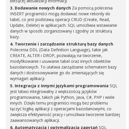
bieżącej aktualizacji informacji.
3. Dodawanie nowych danych
Za pomocą polecenia
INSERT programiści mogą dodawać nowe rekordy do
tabel, co jest podstawą operacji CRUD (Create, Read,
Update, Delete) w aplikacjach. SQL umożliwia wstawianie
danych w sposób zorganizowany i zgodny ze strukturą
bazy.
4. Tworzenie i zarządzanie strukturą bazy danych
Polecenia DDL (Data Definition Language), takie jak
CREATE, ALTER i DROP, pozwalają na tworzenie,
modyfikowanie i usuwanie tabel oraz innych obiektów
bazodanowych. To ułatwia zarządzanie schematem bazy
danych i dostosowywanie go do zmieniających się
wymagań aplikacji.
5. Integracja z innymi językami programowania
SQL
jest łatwo integrowalny z większością języków
programowania, takich jak Python, Java, C#, PHP i wiele
innych. Dzięki temu programiści mogą bez problemu
łączyć logikę aplikacji z operacjami bazodanowymi, co
zwiększa efektywność pracy i umożliwia tworzenie bardziej
zaawansowanych aplikacji.
6. Automatyzacja i optymalizacja zapytań
SQL