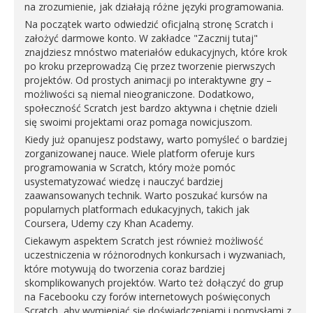
na zrozumienie, jak działają różne języki programowania.
Na początek warto odwiedzić oficjalną stronę Scratch i
założyć darmowe konto. W zakładce "Zacznij tutaj"
znajdziesz mnóstwo materiałów edukacyjnych, które krok
po kroku przeprowadzą Cię przez tworzenie pierwszych
projektów. Od prostych animacji po interaktywne gry –
możliwości są niemal nieograniczone. Dodatkowo,
społeczność Scratch jest bardzo aktywna i chętnie dzieli
się swoimi projektami oraz pomaga nowicjuszom.
Kiedy już opanujesz podstawy, warto pomyśleć o bardziej
zorganizowanej nauce. Wiele platform oferuje kurs
programowania w Scratch, który może pomóc
usystematyzować wiedzę i nauczyć bardziej
zaawansowanych technik. Warto poszukać kursów na
popularnych platformach edukacyjnych, takich jak
Coursera, Udemy czy Khan Academy.
Ciekawym aspektem Scratch jest również możliwość
uczestniczenia w różnorodnych konkursach i wyzwaniach,
które motywują do tworzenia coraz bardziej
skomplikowanych projektów. Warto też dołączyć do grup
na Facebooku czy forów internetowych poświęconych
Scratch, aby wymieniać się doświadczeniami i pomysłami z