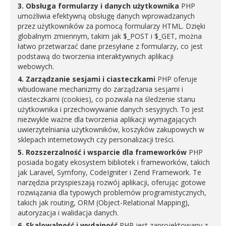
3. Obsługa formularzy i danych użytkownika
PHP
umożliwia efektywną obsługę danych wprowadzanych
przez użytkowników za pomocą formularzy HTML. Dzięki
globalnym zmiennym, takim jak $_POST i $_GET, można
łatwo przetwarzać dane przesyłane z formularzy, co jest
podstawą do tworzenia interaktywnych aplikacji
webowych.
4. Zarządzanie sesjami i ciasteczkami
PHP oferuje
wbudowane mechanizmy do zarządzania sesjami i
ciasteczkami (cookies), co pozwala na śledzenie stanu
użytkownika i przechowywanie danych sesyjnych. To jest
niezwykle ważne dla tworzenia aplikacji wymagających
uwierzytelniania użytkowników, koszyków zakupowych w
sklepach internetowych czy personalizacji treści.
5. Rozszerzalność i wsparcie dla frameworków
PHP
posiada bogaty ekosystem bibliotek i frameworków, takich
jak Laravel, Symfony, CodeIgniter i Zend Framework. Te
narzędzia przyspieszają rozwój aplikacji, oferując gotowe
rozwiązania dla typowych problemów programistycznych,
takich jak routing, ORM (Object-Relational Mapping),
autoryzacja i walidacja danych.
6. Skalowalność i wydajność
PHP jest zaprojektowany z