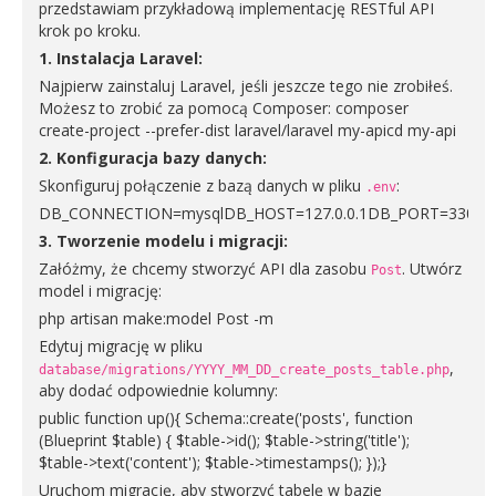
przedstawiam przykładową implementację RESTful API
krok po kroku.
1. Instalacja Laravel:
Najpierw zainstaluj Laravel, jeśli jeszcze tego nie zrobiłeś.
Możesz to zrobić za pomocą Composer: composer
create-project --prefer-dist laravel/laravel my-apicd my-api
2. Konfiguracja bazy danych:
Skonfiguruj połączenie z bazą danych w pliku
:
.env
DB_CONNECTION=mysqlDB_HOST=127.0.0.1DB_PORT=3306
3. Tworzenie modelu i migracji:
Załóżmy, że chcemy stworzyć API dla zasobu
. Utwórz
Post
model i migrację:
php artisan make:model Post -m
Edytuj migrację w pliku
,
database/migrations/YYYY_MM_DD_create_posts_table.php
aby dodać odpowiednie kolumny:
public function up(){ Schema::create('posts', function
(Blueprint $table) { $table->id(); $table->string('title');
$table->text('content'); $table->timestamps(); });}
Uruchom migrację, aby stworzyć tabelę w bazie