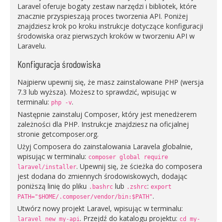
Laravel oferuje bogaty zestaw narzędzi i bibliotek, które
znacznie przyspieszają proces tworzenia API. Poniżej
znajdziesz krok po kroku instrukcje dotyczące konfiguracji
środowiska oraz pierwszych kroków w tworzeniu API w
Laravelu.
Konfiguracja środowiska
Najpierw upewnij się, że masz zainstalowane PHP (wersja
7.3 lub wyższa). Możesz to sprawdzić, wpisując w
terminalu:
.
php -v
Następnie zainstaluj Composer, który jest menedżerem
zależności dla PHP. Instrukcje znajdziesz na oficjalnej
stronie getcomposer.org.
Użyj Composera do zainstalowania Laravela globalnie,
wpisując w terminalu:
composer global require
. Upewnij się, że ścieżka do composera
laravel/installer
jest dodana do zmiennych środowiskowych, dodając
poniższą linię do pliku
lub
:
.bashrc
.zshrc
export
.
PATH="$HOME/.composer/vendor/bin:$PATH"
Utwórz nowy projekt Laravel, wpisując w terminalu:
. Przejdź do katalogu projektu:
laravel new my-api
cd my-