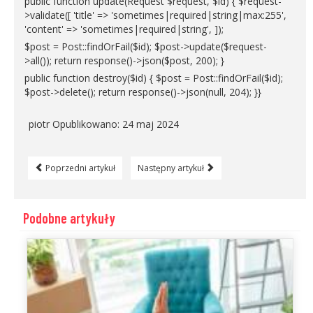
public function update(Request $request, $id) { $request-
>validate([ 'title' => 'sometimes|required|string|max:255',
'content' => 'sometimes|required|string', ]);
$post = Post::findOrFail($id); $post->update($request-
>all()); return response()->json($post, 200); }
public function destroy($id) { $post = Post::findOrFail($id);
$post->delete(); return response()->json(null, 204); }}
piotr
Opublikowano: 24 maj 2024
Poprzedni artykuł
Następny artykuł
Podobne artykuły