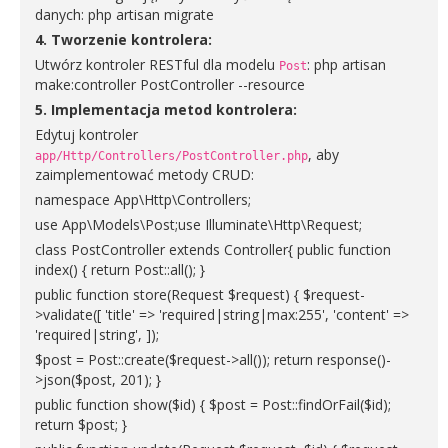
danych: php artisan migrate
4. Tworzenie kontrolera:
Utwórz kontroler RESTful dla modelu
: php artisan
Post
make:controller PostController --resource
5. Implementacja metod kontrolera:
Edytuj kontroler
, aby
app/Http/Controllers/PostController.php
zaimplementować metody CRUD:
namespace App\Http\Controllers;
use App\Models\Post;use Illuminate\Http\Request;
class PostController extends Controller{ public function
index() { return Post::all(); }
public function store(Request $request) { $request-
>validate([ 'title' => 'required|string|max:255', 'content' =>
'required|string', ]);
$post = Post::create($request->all()); return response()-
>json($post, 201); }
public function show($id) { $post = Post::findOrFail($id);
return $post; }