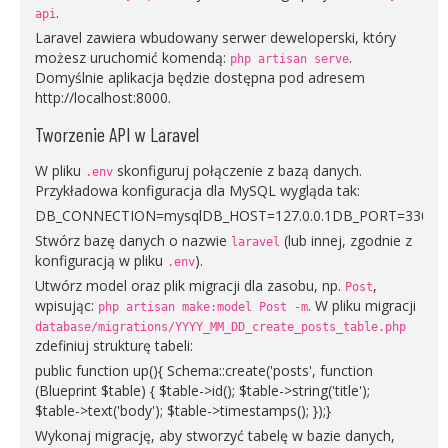
.
api
Laravel zawiera wbudowany serwer deweloperski, który
możesz uruchomić komendą:
.
php artisan serve
Domyślnie aplikacja będzie dostępna pod adresem
http://localhost:8000.
Tworzenie API w Laravel
W pliku
skonfiguruj połączenie z bazą danych.
.env
Przykładowa konfiguracja dla MySQL wygląda tak:
DB_CONNECTION=mysqlDB_HOST=127.0.0.1DB_PORT=3306
Stwórz bazę danych o nazwie
(lub innej, zgodnie z
laravel
konfiguracją w pliku
).
.env
Utwórz model oraz plik migracji dla zasobu, np.
,
Post
wpisując:
. W pliku migracji
php artisan make:model Post -m
database/migrations/YYYY_MM_DD_create_posts_table.php
zdefiniuj strukturę tabeli:
public function up(){ Schema::create('posts', function
(Blueprint $table) { $table->id(); $table->string('title');
$table->text('body'); $table->timestamps(); });}
Wykonaj migrację, aby stworzyć tabelę w bazie danych,