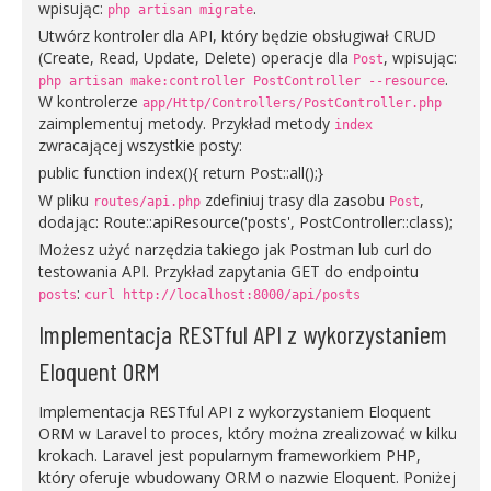
wpisując:
.
php artisan migrate
Utwórz kontroler dla API, który będzie obsługiwał CRUD
(Create, Read, Update, Delete) operacje dla
, wpisując:
Post
.
php artisan make:controller PostController --resource
W kontrolerze
app/Http/Controllers/PostController.php
zaimplementuj metody. Przykład metody
index
zwracającej wszystkie posty:
public function index(){ return Post::all();}
W pliku
zdefiniuj trasy dla zasobu
,
routes/api.php
Post
dodając: Route::apiResource('posts', PostController::class);
Możesz użyć narzędzia takiego jak Postman lub curl do
testowania API. Przykład zapytania GET do endpointu
:
posts
curl http://localhost:8000/api/posts
Implementacja RESTful API z wykorzystaniem
Eloquent ORM
Implementacja RESTful API z wykorzystaniem Eloquent
ORM w Laravel to proces, który można zrealizować w kilku
krokach. Laravel jest popularnym frameworkiem PHP,
który oferuje wbudowany ORM o nazwie Eloquent. Poniżej